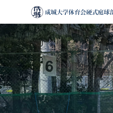
コ
ナ
ン
ビ
テ
ゲ
ン
ー
ツ
シ
へ
ョ
ス
ン
キ
に
ッ
移
プ
動