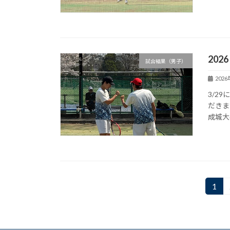
2026
試合結果（男子）
202
3/2
だきま
成城大
投
1
固
定
稿
ペ
の
ー