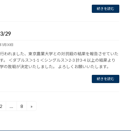
続きを読む
 3/29
6年5月30日
9に行われました、東京農業大学との対抗戦の結果を報告させていた
す。 ＜ダブルス＞1-1 ＜シングルス＞2-3 計3-4 以上の結果より
学の敗戦が決定いたしました。 よろしくお願いいたします。
続きを読む
2
…
8
»
固
固
定
定
ペ
ペ
ー
ー